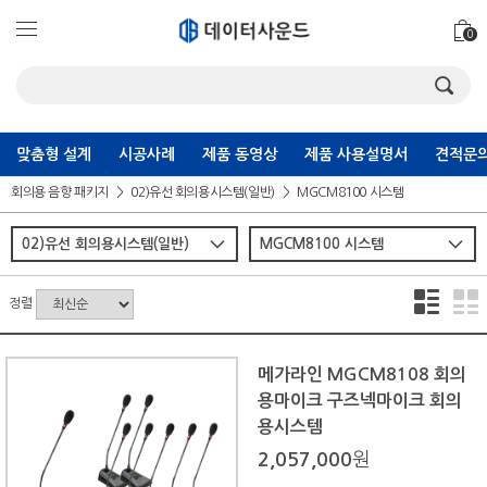
0
맞춤형 설계
시공사례
제품 동영상
제품 사용설명서
견적문의
회의용 음향 패키지
02)유선 회의용시스템(일반)
MGCM8100 시스템
정렬
메가라인 MGCM8108 회의
용마이크 구즈넥마이크 회의
용시스템
2,057,000
원