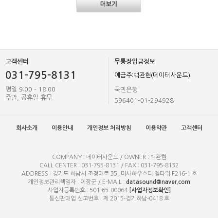
고객센터
무통장입금정보
031-795-8131
예금주:백관현(데이터사운드)
평일 9:00 - 18:00
국민은행
주말, 공휴일 휴무
596401-01-294928
회사소개
이용안내
개인정보 처리방침
이용약관
고객센터
COMPANY : 데이터사운드 / OWNER : 백관현
CALL CENTER : 031-795-8131 / FAX : 031-795-8132
ADDRESS : 경기도 하남시 조정대로 35, 미사하우스디 엘타워 F216-1 호
개인정보관리책임자 : 이장군 / E-MAIL :
datasound@naver.com
사업자등록번호 : 501-65-00064
[사업자정보확인]
통신판매업 신고번호 : 제 2015-경기하남-0418 호