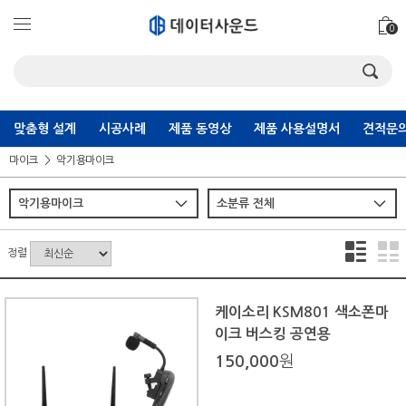
0
맞춤형 설계
시공사례
제품 동영상
제품 사용설명서
견적문의
마이크
악기용마이크
정렬
케이소리 KSM801 색소폰마
이크 버스킹 공연용
150,000
원