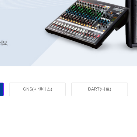
GNS(지앤에스)
DART(다트)