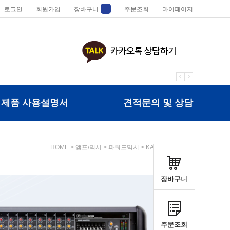
로그인
회원가입
장바구니
주문조회
마이페이지
제품 사용설명서
견적문의 및 상담
HOME
>
앰프/믹서
>
파워드믹서
>
KANALS(카날스)
장바구니
주문조회