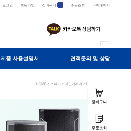
로그인
회원가입
장바구니
주문조회
마이페이지
제품 사용설명서
견적문의 및 상담
HOME
>
스피커
>
라인어레이
>
URK(유알케이)
장바구니
주문조회