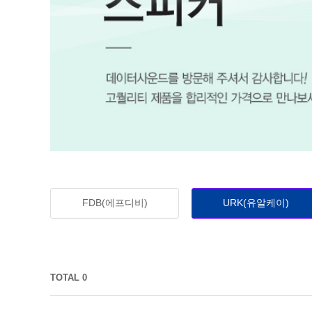
FDB(에프디비)
URK(유알케이)
TOTAL 0