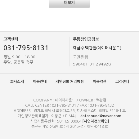
고객센터
무통장입금정보
031-795-8131
예금주:백관현(데이터사운드)
평일 9:00 - 18:00
국민은행
주말, 공휴일 휴무
596401-01-294928
회사소개
이용안내
개인정보 처리방침
이용약관
고객센터
COMPANY : 데이터사운드 / OWNER : 백관현
CALL CENTER : 031-795-8131 / FAX : 031-795-8132
ADDRESS : 경기도 하남시 조정대로 35, 미사하우스디 엘타워 F216-1 호
개인정보관리책임자 : 이장군 / E-MAIL :
datasound@naver.com
사업자등록번호 : 501-65-00064
[사업자정보확인]
통신판매업 신고번호 : 제 2015-경기하남-0418 호