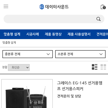
0
맞춤형 설계
시공사례
제품 동영상
제품 사용설명서
견적문의
맞춤형 설계
정렬
그레이스 EG-145 선거용앰
프 선거용스피커
견적문의 및 상담