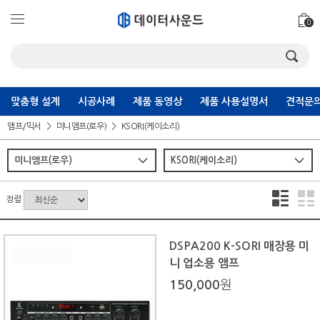
0
맞춤형 설계
시공사례
제품 동영상
제품 사용설명서
견적문의
앰프/믹서
미니앰프(로우)
KSORI(케이소리)
정렬
DSPA200 K-SORI 매장용 미
니 업소용 앰프
150,000
원