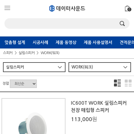
0
맞춤형 설계
시공사례
제품 동영상
제품 사용설명서
견적문의
스피커
실링스피커
WORK(워크)
정렬
IC600T WORK 실링스피커
천장 매립형 스피커
113,000
원