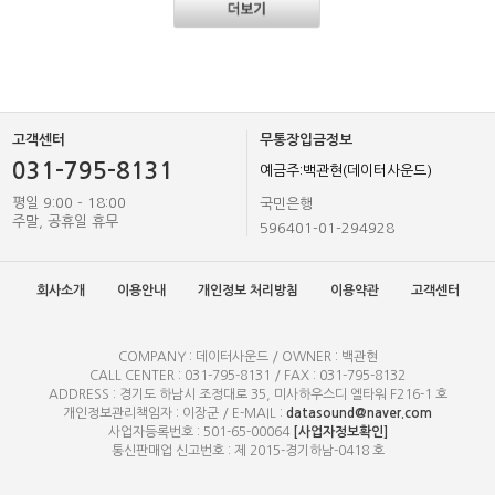
고객센터
무통장입금정보
031-795-8131
예금주:백관현(데이터사운드)
평일 9:00 - 18:00
국민은행
주말, 공휴일 휴무
596401-01-294928
회사소개
이용안내
개인정보 처리방침
이용약관
고객센터
COMPANY : 데이터사운드 / OWNER : 백관현
CALL CENTER : 031-795-8131 / FAX : 031-795-8132
ADDRESS : 경기도 하남시 조정대로 35, 미사하우스디 엘타워 F216-1 호
개인정보관리책임자 : 이장군 / E-MAIL :
datasound@naver.com
사업자등록번호 : 501-65-00064
[사업자정보확인]
통신판매업 신고번호 : 제 2015-경기하남-0418 호