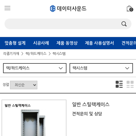
0
맞춤형 설계
시공사례
제품 동영상
제품 사용설명서
견적문의
각종기자재
랙/하드케이스
랙시스템
정렬
일반 스틸랙케이스
견적문의 및 상담