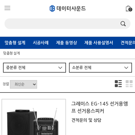
0
맞춤형 설계
시공사례
제품 동영상
제품 사용설명서
견적문의
맞춤형 설계
정렬
그레이스 EG-145 선거용앰
프 선거용스피커
견적문의 및 상담