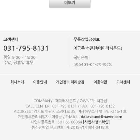
고객센터
무통장입금정보
031-795-8131
예금주:백관현(데이터사운드)
평일 9:00 - 18:00
국민은행
주말, 공휴일 휴무
596401-01-294928
회사소개
이용안내
개인정보 처리방침
이용약관
고객센터
COMPANY : 데이터사운드 / OWNER : 백관현
CALL CENTER : 031-795-8131 / FAX : 031-795-8132
ADDRESS : 경기도 하남시 조정대로 35, 미사하우스디 엘타워 F216-1 호
개인정보관리책임자 : 이장군 / E-MAIL :
datasound@naver.com
사업자등록번호 : 501-65-00064
[사업자정보확인]
통신판매업 신고번호 : 제 2015-경기하남-0418 호