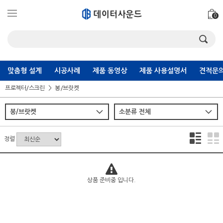
0
맞춤형 설계
시공사례
제품 동영상
제품 사용설명서
견적문의
프로젝터/스크린
봉/브랏켓
정렬
상품 준비중 입니다.