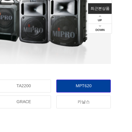
최근본상품
UP
DOWN
TA2200
MPT620
GRACE
카날스